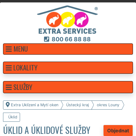
800 66 88 88
MENU
LOKALITY
SLUŽBY
Extra Uklízení a Mytí oken
Ústecký kraj
okres Louny
Úklid
ÚKLID A ÚKLIDOVÉ SLUŽBY
Objednat