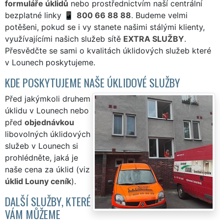
formuláře úklidů
nebo prostřednictvím naší centrální
bezplatné linky
800 66 88 88
. Budeme velmi
potěšeni, pokud se i vy stanete našimi stálými klienty,
využívajícími našich služeb sítě
EXTRA SLUŽBY
.
Přesvědčte se sami o kvalitách úklidových služeb které
v Lounech poskytujeme.
KDE POSKYTUJEME NAŠE ÚKLIDOVÉ SLUŽBY
Před jakýmkoli druhem
úklidu v Lounech nebo
před
objednávkou
libovolných úklidových
služeb v Lounech si
prohlédněte, jaká je
naše cena za úklid (viz
úklid Louny ceník
).
DALŠÍ SLUŽBY, KTERÉ
VÁM MŮŽEME