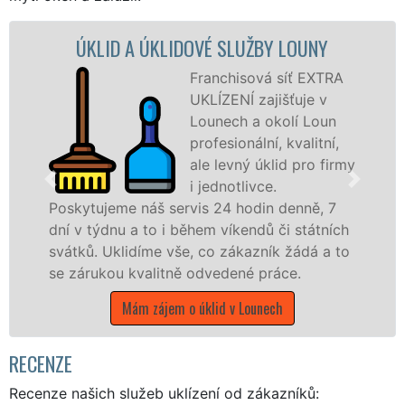
UNY
ÚKLIDOVÁ SLUŽBA A ČINNOSTI LOU
EXTRA
Naše společnost E
e v
UKLÍZENÍ poskytuje
Loun
Lounech veškeré
itní,
profesionální úklido
o firmy
služby NON-STOP.
Levné úklidové služ
ě, 7
nabízíme pro všechny obchodní společno
átních
státní podniky, ale i domácnosti v celém
á a to
Ústeckém kraji s jistotou čistoty.
Mám zájem o úklidové služby v Lounech
RECENZE
Recenze našich služeb uklízení od zákazníků: