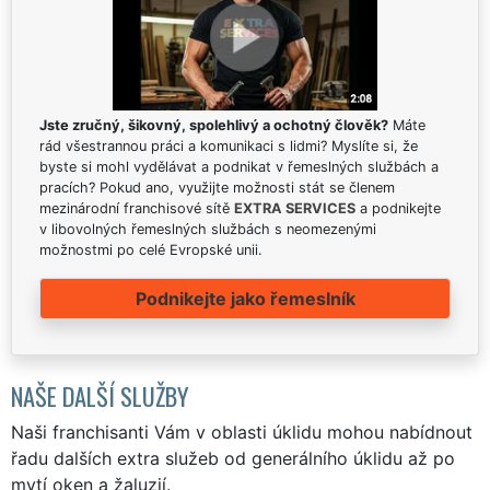
Jste zručný, šikovný, spolehlivý a ochotný člověk?
Máte
rád všestrannou práci a komunikaci s lidmi? Myslíte si, že
byste si mohl vydělávat a podnikat v řemeslných službách a
pracích? Pokud ano, využijte možnosti stát se členem
mezinárodní franchisové sítě
EXTRA SERVICES
a podnikejte
v libovolných řemeslných službách s neomezenými
možnostmi po celé Evropské unii.
Podnikejte jako řemeslník
NAŠE DALŠÍ SLUŽBY
Naši franchisanti Vám v oblasti úklidu mohou nabídnout
řadu dalších extra služeb od generálního úklidu až po
mytí oken a žaluzií.