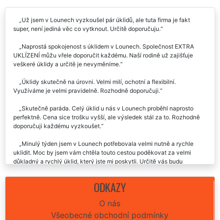
Už jsem v Lounech vyzkoušel pár úklidů, ale tuta firma je fakt
super, není jediná věc co vytknout. Určitě doporučuju.
Naprostá spokojenost s úklidem v Lounech. Společnost EXTRA
UKLÍZENÍ můžu vřele doporučit každému. Naší rodině už zajišťuje
veškeré úklidy a určitě je nevyměníme.
Úklidy skutečně na úrovni. Velmi milí, ochotní a flexibilní.
Využíváme je velmi pravidelně. Rozhodně doporučuji.
Skutečně paráda. Celý úklid u nás v Lounech proběhl naprosto
perfektně. Cena sice trošku vyšší, ale výsledek stál za to. Rozhodně
doporučuji každému vyzkoušet.
Minulý týden jsem v Lounech potřebovala velmi nutně a rychle
uklidit. Moc by jsem vám chtěla touto cestou poděkovat za velmi
důkladný a rychlý úklid, který jste mi poskytli. Určitě vás budu
využívat i nadále a taktéž doporučovat.
ODKAZY
S úklidem této společnosti jsem byla v Lounech velmi spokojená.
Určitě doporučuji.
O nás
Všeobecné obchodní podmínky
Už 2x jsem využila v Lounech úklid této společnosti. Vždy jsem