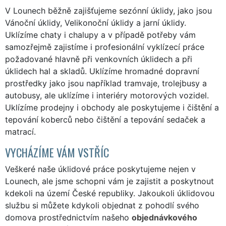
V Lounech běžně zajišťujeme sezónní úklidy, jako jsou
Vánoční úklidy, Velikonoční úklidy a jarní úklidy.
Uklízíme chaty i chalupy a v případě potřeby vám
samozřejmě zajistíme i profesionální vyklízecí práce
požadované hlavně při venkovních úklidech a při
úklidech hal a skladů. Uklízíme hromadné dopravní
prostředky jako jsou například tramvaje, trolejbusy a
autobusy, ale uklízíme i interiéry motorových vozidel.
Uklízíme prodejny i obchody ale poskytujeme i čištění a
tepování koberců nebo čištění a tepování sedaček a
matrací.
VYCHÁZÍME VÁM VSTŘÍC
Veškeré naše úklidové práce poskytujeme nejen v
Lounech, ale jsme schopni vám je zajistit a poskytnout
kdekoli na území České republiky. Jakoukoli úklidovou
službu si můžete kdykoli objednat z pohodlí svého
domova prostřednictvím našeho
objednávkového