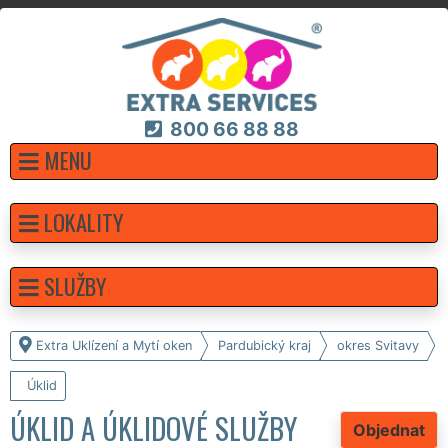
800 66 88 88
MENU
LOKALITY
SLUŽBY
Extra Uklízení a Mytí oken
Pardubický kraj
okres Svitavy
Úklid
ÚKLID A ÚKLIDOVÉ SLUŽBY
Objednat