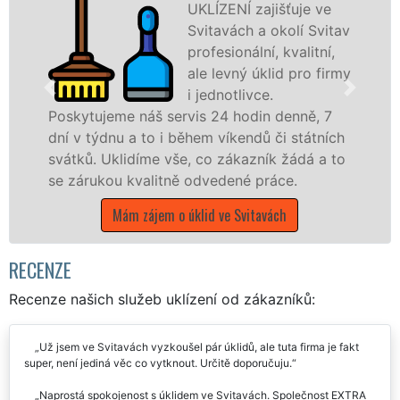
UKLÍZENÍ poskytuje ve
av
Svitavách veškeré
profesionální úklidové
my
služby NON-STOP.
Levné úklidové služby
nabízíme pro všechny obchodní společnosti,
h
státní podniky, ale i domácnosti v celém
o
Pardubickém kraji s jistotou čistoty.
Mám zájem o úklidové služby ve Svitavách
RECENZE
Recenze našich služeb uklízení od zákazníků:
Už jsem ve Svitavách vyzkoušel pár úklidů, ale tuta firma je fakt
super, není jediná věc co vytknout. Určitě doporučuju.
Naprostá spokojenost s úklidem ve Svitavách. Společnost EXTRA