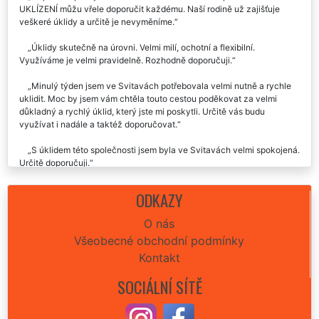
UKLÍZENÍ můžu vřele doporučit každému. Naší rodině už zajišťuje
veškeré úklidy a určitě je nevyměníme.
Úklidy skutečně na úrovni. Velmi milí, ochotní a flexibilní.
Využíváme je velmi pravidelně. Rozhodně doporučuji.
Minulý týden jsem ve Svitavách potřebovala velmi nutně a rychle
uklidit. Moc by jsem vám chtěla touto cestou poděkovat za velmi
důkladný a rychlý úklid, který jste mi poskytli. Určitě vás budu
využívat i nadále a taktéž doporučovat.
S úklidem této společnosti jsem byla ve Svitavách velmi spokojená.
Určitě doporučuji.
Už 2x jsem využila ve Svitavách úklid této společnosti. Vždy jsem
ODKAZY
byla maximálně spokojená. Děkuju moc moc..👍😊😊.
O nás
Vynikající služba i zkušenost. Včera nám tato úklidová firma
Všeobecné obchodní podmínky
zajišťovala úklid naší nemovitosti ve Svitavách. Celý průběh úklidů byl
naprosto perfektní, seděla cena úklidu i celá domluva. Za nás můžeme
Kontakt
rozhodně doporučit.
SOCIÁLNÍ SÍTĚ
Skutečně paráda. Celý úklid u nás ve Svitavách proběhl naprosto
perfektně. Cena sice trošku vyšší, ale výsledek stál za to. Rozhodně
doporučuji každému vyzkoušet.