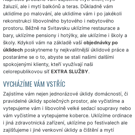
žaluzií, ale i mytí balkónů a teras. Důkladně vám
uklidíme po malování, ale uklidíme vám i po jakékoli
rekonstrukci libovolného bytového i nebytového
prostoru. Běžně na Svitavsku uklízíme restaurace a
bary, uklízíme pensiony i hotýlky, ale uklízíme i školy a
školy. Kdykoli vám na základě vaší
objednávky po
úklidech
poskytneme ty nejkvalitnější úklidové práce a
postaráme se o to, abyste se stali našimi dalšími
spokojenými klienty, kteří využívají naši
celorepublikovou síť
EXTRA SLUŽBY
.
VYCHÁZÍME VÁM VSTŘÍC
Zajistíme vám nejen jednorázové úklidy domácností, či
pravidelné úklidy společných prostor, ale vyčistíme a
vytepujeme vám i libovolně velké sedací soupravy nebo
vám vyčistíme a vytepujeme koberce. Uklízíme ordinace
i jiná zdravotnická zařízení, uklízíme po festivalech ale
zajišťujeme i jiné venkovní úklidy a čištění a mytí