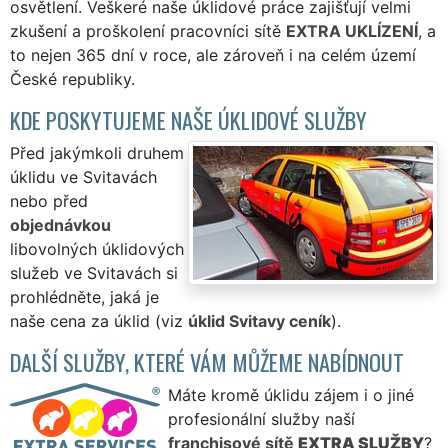
osvětlení. Veškeré naše úklidové práce zajišťují velmi
zkušení a proškolení pracovníci sítě
EXTRA UKLÍZENÍ
, a
to nejen 365 dní v roce, ale zároveň i na celém území
České republiky.
KDE POSKYTUJEME NAŠE ÚKLIDOVÉ SLUŽBY
Před jakýmkoli druhem
úklidu ve Svitavách
nebo před
objednávkou
libovolných úklidových
služeb ve Svitavách si
prohlédněte, jaká je
naše cena za úklid (viz
úklid Svitavy ceník
).
DALŠÍ SLUŽBY, KTERÉ VÁM MŮŽEME NABÍDNOUT
Máte kromě úklidu zájem i o jiné
profesionální služby naší
franchisové sítě
EXTRA SLUŽBY
?