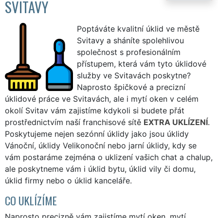
SVITAVY
Poptáváte kvalitní úklid ve městě
Svitavy a sháníte spolehlivou
společnost s profesionálním
přístupem, která vám tyto úklidové
služby ve Svitavách poskytne?
Naprosto špičkové a precizní
úklidové práce ve Svitavách, ale i mytí oken v celém
okolí Svitav vám zajistíme kdykoli si budete přát
prostřednictvím naší franchisové sítě
EXTRA UKLÍZENÍ
.
Poskytujeme nejen sezónní úklidy jako jsou úklidy
Vánoční, úklidy Velikonoční nebo jarní úklidy, kdy se
vám postaráme zejména o uklizení vašich chat a chalup,
ale poskytneme vám i úklid bytu, úklid vily či domu,
úklid firmy nebo o úklid kanceláře.
CO UKLÍZÍME
Naprosto precizně vám zajistíme mytí oken, mytí