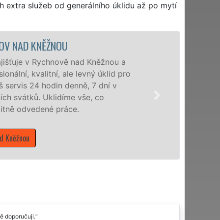
h extra služeb od generálního úklidu až po mytí
ÚKLIDOVÁ SLUŽBA A ČINNOSTI 
Naše společnost EXTRA UKLÍZ
veškeré profesionální úklidov
služby nabízíme pro všechny ob
domácnosti v celém Královéhrad
Mám zájem o úklidové služby v R
ě doporučuji.