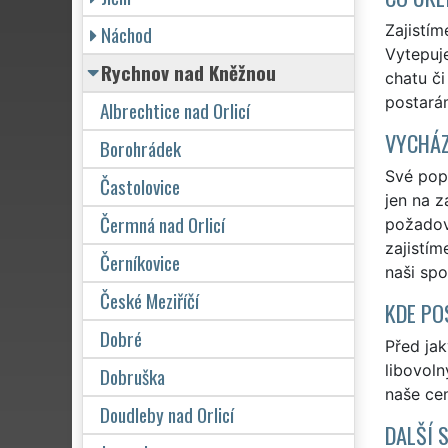
Náchod
Zajistím
Vytepuje
Rychnov nad Kněžnou
chatu či
postarám
Albrechtice nad Orlicí
VYCHÁZ
Borohrádek
Své pop
Častolovice
jen na z
Čermná nad Orlicí
požadov
zajistím
Černíkovice
naši sp
České Meziříčí
KDE PO
Dobré
Před ja
libovoln
Dobruška
naše cen
Doudleby nad Orlicí
DALŠÍ 