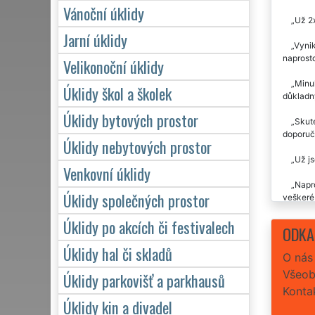
Vánoční úklidy
Už 2
Jarní úklidy
Vynik
naprosto
Velikonoční úklidy
Minul
Úklidy škol a školek
důkladný
Úklidy bytových prostor
Skute
doporuč
Úklidy nebytových prostor
Už js
Venkovní úklidy
Napr
Úklidy společných prostor
veškeré 
Úklidy po akcích či festivalech
Úklid
ODKA
Úklidy hal či skladů
O nás
Všeob
Úklidy parkovišť a parkhausů
Konta
Úklidy kin a divadel