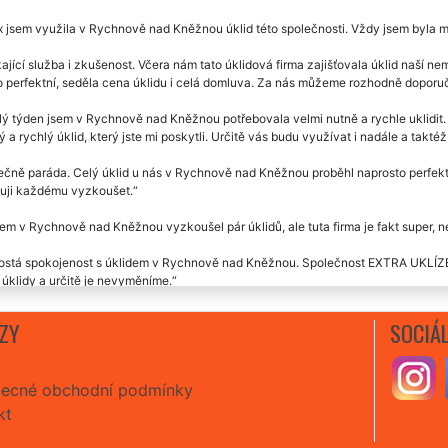
x jsem využila v Rychnově nad Kněžnou úklid této společnosti. Vždy jsem byla
ající služba i zkušenost. Včera nám tato úklidová firma zajišťovala úklid naší 
 perfektní, seděla cena úklidu i celá domluva. Za nás můžeme rozhodně doporuč
ý týden jsem v Rychnově nad Kněžnou potřebovala velmi nutně a rychle uklidit
 a rychlý úklid, který jste mi poskytli. Určitě vás budu využívat i nadále a takté
čně paráda. Celý úklid u nás v Rychnově nad Kněžnou proběhl naprosto perfektn
uji každému vyzkoušet.
em v Rychnově nad Kněžnou vyzkoušel pár úklidů, ale tuta firma je fakt super, n
ostá spokojenost s úklidem v Rychnově nad Kněžnou. Společnost EXTRA UKLÍZENÍ
úklidy a určitě je nevyměníme.
y skutečně na úrovni. Velmi milí, ochotní a flexibilní. Využíváme je velmi pravid
ZY
SOCIÁL
ecné obchodní podmínky
kt