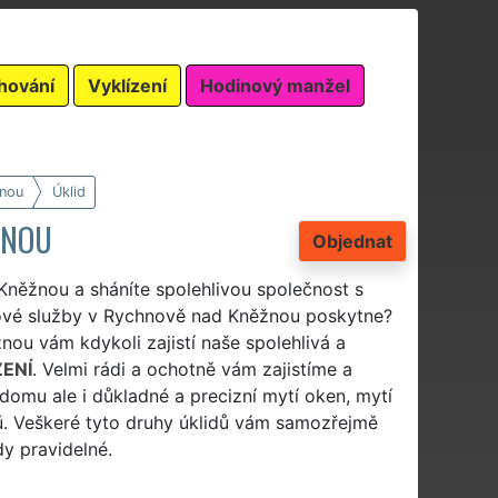
hování
Vyklízení
Hodinový manžel
nou
Úklid
ŽNOU
Objednat
Kněžnou a sháníte spolehlivou společnost s
dové služby v Rychnově nad Kněžnou poskytne?
nou vám kdykoli zajistí naše spolehlivá a
ZENÍ
. Velmi rádi a ochotně vám zajistíme a
domu ale i důkladné a precizní mytí oken, mytí
ů. Veškeré tyto druhy úklidů vám samozřejmě
dy pravidelné.