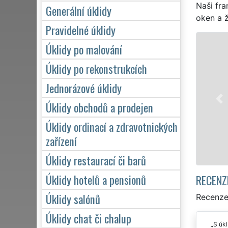
Naši fra
Generální úklidy
oken a ž
Pravidelné úklidy
ÚKLID A ÚKLIDOVÉ SLUŽBY
Úklidy po malování
Franchisová síť EXTRA UKLÍ
Úklidy po rekonstrukcích
okolí Rychnova nad Kněžnou p
Jednorázové úklidy
firmy i jednotlivce. Poskytu
týdnu a to i během víkendů č
Úklidy obchodů a prodejen
zákazník žádá a to se záruk
Úklidy ordinací a zdravotnických
zařízení
Mám zájem o úklid v Ryc
Úklidy restaurací či barů
Úklidy hotelů a pensionů
RECENZ
Úklidy salónů
Recenze 
Úklidy chat či chalup
S úkl