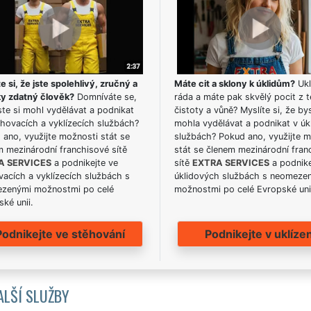
e si, že jste spolehlivý, zručný a
Máte cit a sklony k úklidům?
Ukl
ky zdatný člověk?
Domníváte se,
ráda a máte pak skvělý pocit z t
te si mohl vydělávat a podnikat
čistoty a vůně? Myslíte si, že by
hovacích a vyklízecích službách?
mohla vydělávat a podnikat v úk
ano, využijte možnosti stát se
službách? Pokud ano, využijte 
m mezinárodní franchisové sítě
stát se členem mezinárodní fran
A SERVICES
a podnikejte ve
sítě
EXTRA SERVICES
a podnike
acích a vyklízecích službách s
úklidových službách s neomeze
zenými možnostmi po celé
možnostmi po celé Evropské uni
ké unii.
Podnikejte ve stěhování
Podnikejte v uklízen
ALŠÍ SLUŽBY