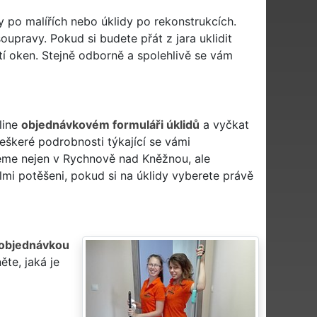
y po malířích nebo úklidy po rekonstrukcích.
upravy. Pokud si budete přát z jara uklidit
tí oken. Stejně odborně a spolehlivě se vám
line
objednávkovém formuláři úklidů
a vyčkat
eškeré podrobnosti týkající se vámi
eme nejen v Rychnově nad Kněžnou, ale
lmi potěšeni, pokud si na úklidy vyberete právě
objednávkou
te, jaká je