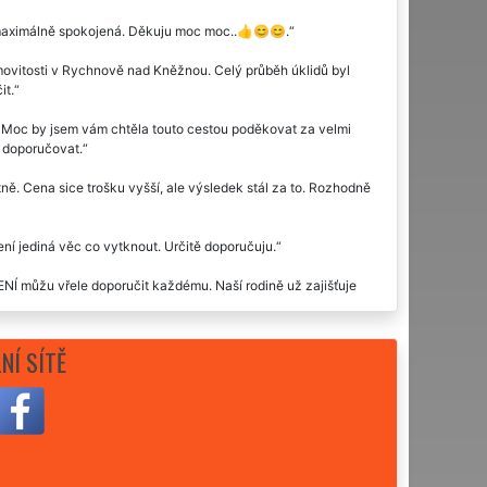
 maximálně spokojená. Děkuju moc moc..👍😊😊.
nemovitosti v Rychnově nad Kněžnou. Celý průběh úklidů byl
it.
. Moc by jsem vám chtěla touto cestou poděkovat za velmi
ž doporučovat.
ě. Cena sice trošku vyšší, ale výsledek stál za to. Rozhodně
ení jediná věc co vytknout. Určitě doporučuju.
 můžu vřele doporučit každému. Naší rodině už zajišťuje
elně. Rozhodně doporučuji.
NÍ SÍTĚ