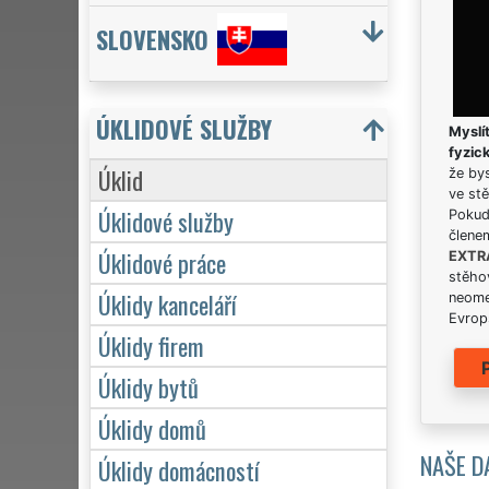
SLOVENSKO
ÚKLIDOVÉ SLUŽBY
Myslít
fyzic
Úklid
že bys
ve stě
Úklidové služby
Pokud 
člene
Úklidové práce
EXTR
stěhov
Úklidy kanceláří
neome
Evrops
Úklidy firem
Úklidy bytů
Úklidy domů
NAŠE D
Úklidy domácností