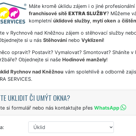
Máte kromě úklidu zájem i o jiné profesionální
franchisové sítě
EXTRA SLUŽBY
? Můžeme vá
kompletní
úklidové služby
,
mytí oken
a
čištěn
ste v Rychnově nad Kněžnou zájem o stěhovací služby nebo
bjednejte si u nás
Stěhování
nebo
Vyklízení
!
něco opravit? Postavit? Vymalovat? Smontovat? Sháníte v
ržbáře? Objednejte si naše
Hodinové manžely
!
úklid Rychnov nad Kněžnou
vám spolehlivě a odborně zajis
TRA SERVICES.
TE UKLIDIT ČI UMÝT OKNA?
te si formulář nebo nás kontaktujte přes
WhatsApp
a