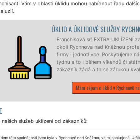
nchisanti Vám v oblasti úklidu mohou nabídnout řadu dalšíc
aluzií.
 RYCHNOV NAD KNĚŽNOU
ZENÍ zajišťuje v Rychnově nad Kněžnou a
rofesionální, kvalitní, ale levný úklid pro
jeme náš servis 24 hodin denně, 7 dní v
i státních svátků. Uklidíme vše, co
ou kvalitně odvedené práce.
hnově nad Kněžnou
E
našich služeb uklízení od zákazníků:
idem této společnosti jsem byla v Rychnově nad Kněžnou velmi spokojená. Určit