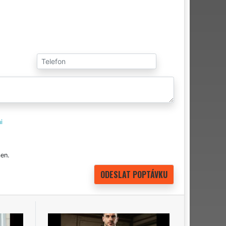
i
en.