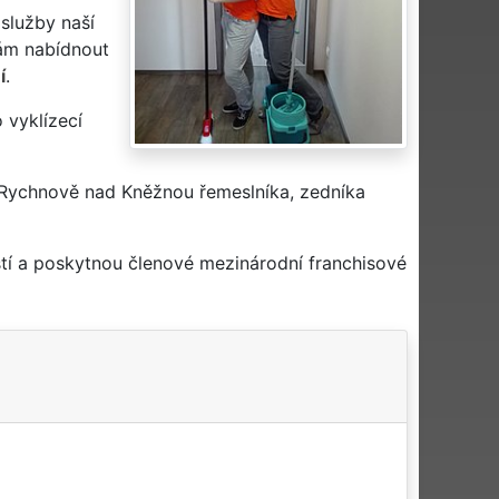
 služby naší
m nabídnout
í
.
 vyklízecí
 Rychnově nad Kněžnou řemeslníka, zedníka
tí a poskytnou členové mezinárodní franchisové