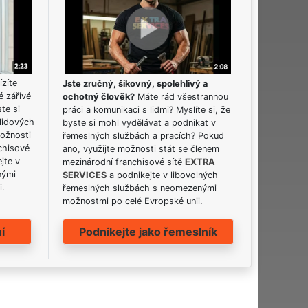
ízíte
Jste zručný, šikovný, spolehlivý a
é zářivé
ochotný člověk?
Máte rád všestrannou
ste si
práci a komunikaci s lidmi? Myslíte si, že
lidových
byste si mohl vydělávat a podnikat v
možnosti
řemeslných službách a pracích? Pokud
chisové
ano, využijte možnosti stát se členem
jte v
mezinárodní franchisové sítě
EXTRA
nými
SERVICES
a podnikejte v libovolných
i.
řemeslných službách s neomezenými
možnostmi po celé Evropské unii.
í
Podnikejte jako řemeslník