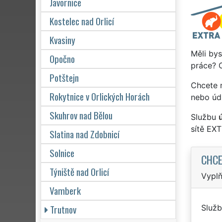
Javornice
Kostelec nad Orlicí
Kvasiny
Měli by
Opočno
práce? O
Potštejn
Chcete 
Rokytnice v Orlických Horách
nebo úd
Skuhrov nad Bělou
Službu
sítě EX
Slatina nad Zdobnicí
Solnice
CHCE
Týniště nad Orlicí
Vyplň
Vamberk
Trutnov
Služb