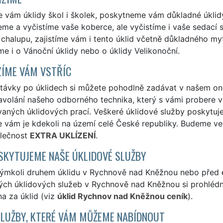
e vám úklidy škol i školek, poskytneme vám důkladné úklid
me a vyčistíme vaše koberce, ale vyčistíme i vaše sedací so
 chalupu, zajistíme vám i tento úklid včetně důkladného my
e i o Vánoční úklidy nebo o úklidy Velikonoční.
ÍME VÁM VSTŘÍC
távky po úklidech si můžete pohodlně zadávat v našem on
avolání našeho odborného technika, který s vámi probere v
aných úklidových prací. Veškeré úklidové služby poskytuj
e vám je kdekoli na území celé České republiky. Budeme ve
olečnost
EXTRA UKLÍZENÍ
.
SKYTUJEME NAŠE ÚKLIDOVÉ SLUŽBY
kýmkoli druhem úklidu v Rychnově nad Kněžnou nebo před
ých úklidových služeb v Rychnově nad Kněžnou si prohlédně
a za úklid (viz
úklid Rychnov nad Kněžnou ceník
).
SLUŽBY, KTERÉ VÁM MŮŽEME NABÍDNOUT