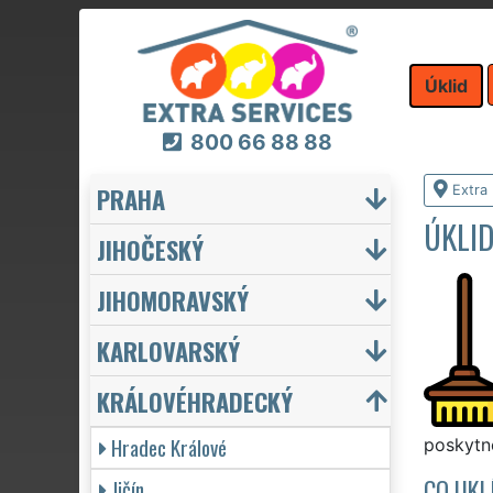
Úklid
800 66 88 88
PRAHA
Extra 
ÚKLI
JIHOČESKÝ
JIHOMORAVSKÝ
KARLOVARSKÝ
KRÁLOVÉHRADECKÝ
Hradec Králové
poskytne
CO UKL
Jičín