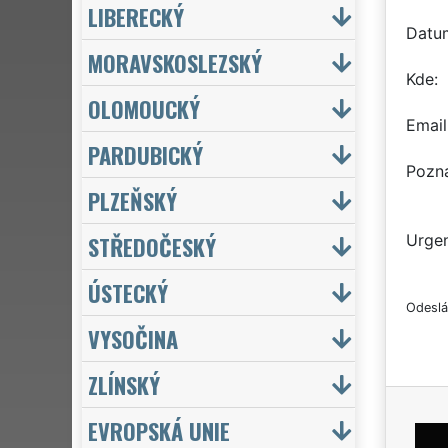
LIBERECKÝ
Datu
MORAVSKOSLEZSKÝ
Kde
OLOMOUCKÝ
Email
PARDUBICKÝ
Pozn
PLZEŇSKÝ
STŘEDOČESKÝ
Urgen
ÚSTECKÝ
Odeslá
VYSOČINA
ZLÍNSKÝ
EVROPSKÁ UNIE