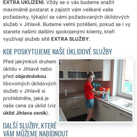
EXTRA UKLÍZENÍ
. Vždy se o vás budeme snažit
maximálně postarat a zajistit vám veškeré vaše
požadavky, týkající se vámi požadovaných úklidových
služeb v Jihlavě. Budeme velmi potěšeni, pokud se i vy
stanete našimi dalšími spokojenými klienty, kteří
využívají služeb sítě
EXTRA SLUŽBY
.
KDE POSKYTUJEME NAŠE ÚKLIDOVÉ SLUŽBY
Před jakýmkoli druhem
úklidu v Jihlavě nebo
před
objednávkou
libovolných úklidových
služeb v Jihlavě si
prohlédněte, jaká je
naše cena za úklid (viz
úklid Jihlava ceník
).
DALŠÍ SLUŽBY, KTERÉ
VÁM MŮŽEME NABÍDNOUT