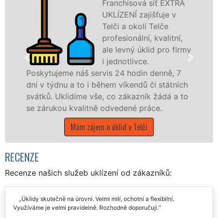
Franchisová síť EXTRA
UKLÍZENÍ zajišťuje v
Telči a okolí Telče
profesionální, kvalitní,
ale levný úklid pro firmy
i jednotlivce.
kytujeme náš servis 24 hodin denně, 7
nabízí
 v týdnu a to i během víkendů či státních
státní
tků. Uklidíme vše, co zákazník žádá a to
kraji V
zárukou kvalitně odvedené práce.
Mám zájem o úklid v Telči
RECENZE
Recenze našich služeb uklízení od zákazníků:
Úklidy skutečně na úrovni. Velmi milí, ochotní a flexibilní.
Využíváme je velmi pravidelně. Rozhodně doporučuji.