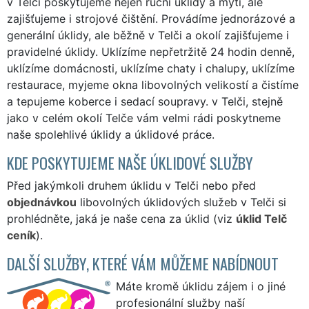
v Telči poskytujeme nejen ruční úklidy a mytí, ale
zajišťujeme i strojové čištění. Provádíme jednorázové a
generální úklidy, ale běžně v Telči a okolí zajišťujeme i
pravidelné úklidy. Uklízíme nepřetržitě 24 hodin denně,
uklízíme domácnosti, uklízíme chaty i chalupy, uklízíme
restaurace, myjeme okna libovolných velikostí a čistíme
a tepujeme koberce i sedací soupravy. v Telči, stejně
jako v celém okolí Telče vám velmi rádi poskytneme
naše spolehlivé úklidy a úklidové práce.
KDE POSKYTUJEME NAŠE ÚKLIDOVÉ SLUŽBY
Před jakýmkoli druhem úklidu v Telči nebo před
objednávkou
libovolných úklidových služeb v Telči si
prohlédněte, jaká je naše cena za úklid (viz
úklid Telč
ceník
).
DALŠÍ SLUŽBY, KTERÉ VÁM MŮŽEME NABÍDNOUT
Máte kromě úklidu zájem i o jiné
profesionální služby naší