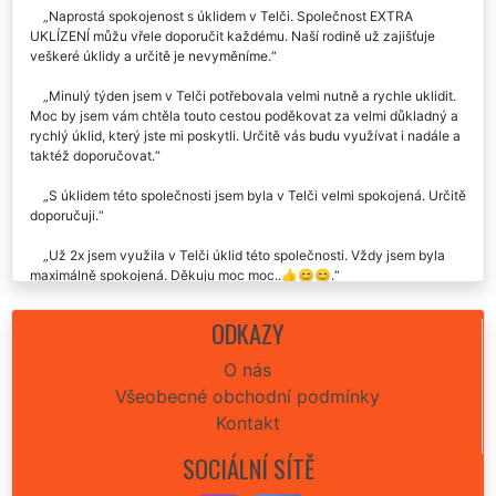
Naprostá spokojenost s úklidem v Telči. Společnost EXTRA
UKLÍZENÍ můžu vřele doporučit každému. Naší rodině už zajišťuje
veškeré úklidy a určitě je nevyměníme.
Minulý týden jsem v Telči potřebovala velmi nutně a rychle uklidit.
Moc by jsem vám chtěla touto cestou poděkovat za velmi důkladný a
rychlý úklid, který jste mi poskytli. Určitě vás budu využívat i nadále a
taktéž doporučovat.
S úklidem této společnosti jsem byla v Telči velmi spokojená. Určitě
doporučuji.
Už 2x jsem využila v Telči úklid této společnosti. Vždy jsem byla
maximálně spokojená. Děkuju moc moc..👍😊😊.
Vynikající služba i zkušenost. Včera nám tato úklidová firma
ODKAZY
zajišťovala úklid naší nemovitosti v Telči. Celý průběh úklidů byl
naprosto perfektní, seděla cena úklidu i celá domluva. Za nás můžeme
O nás
rozhodně doporučit.
Všeobecné obchodní podmínky
Skutečně paráda. Celý úklid u nás v Telči proběhl naprosto
Kontakt
perfektně. Cena sice trošku vyšší, ale výsledek stál za to. Rozhodně
doporučuji každému vyzkoušet.
SOCIÁLNÍ SÍTĚ
Už jsem v Telči vyzkoušel pár úklidů, ale tuta firma je fakt super,