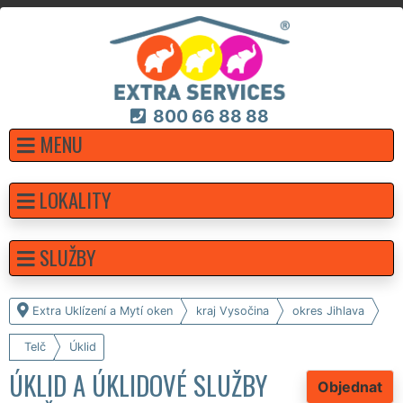
800 66 88 88
MENU
LOKALITY
SLUŽBY
Extra Uklízení a Mytí oken
kraj Vysočina
okres Jihlava
Telč
Úklid
ÚKLID A ÚKLIDOVÉ SLUŽBY
Objednat