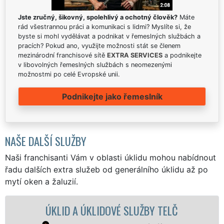
Jste zručný, šikovný, spolehlivý a ochotný člověk?
Máte
rád všestrannou práci a komunikaci s lidmi? Myslíte si, že
byste si mohl vydělávat a podnikat v řemeslných službách a
pracích? Pokud ano, využijte možnosti stát se členem
mezinárodní franchisové sítě
EXTRA SERVICES
a podnikejte
v libovolných řemeslných službách s neomezenými
možnostmi po celé Evropské unii.
Podnikejte jako řemeslník
NAŠE DALŠÍ SLUŽBY
Naši franchisanti Vám v oblasti úklidu mohou nabídnout
řadu dalších extra služeb od generálního úklidu až po
mytí oken a žaluzií.
ÚKLID A ÚKLIDOVÉ SLUŽBY TELČ
ÚKL