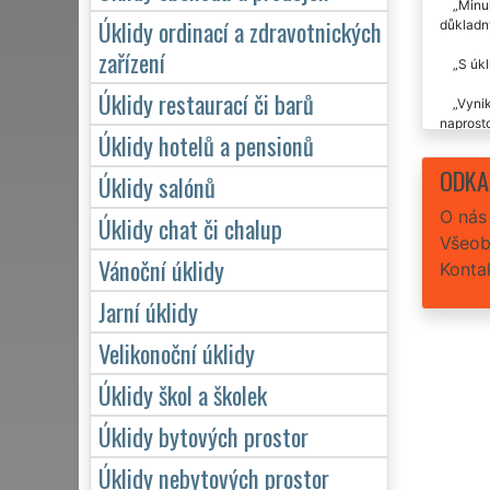
Minul
Úklidy ordinací a zdravotnických
důkladný
zařízení
S úkl
Úklidy restaurací či barů
Vynik
naprosto
Úklidy hotelů a pensionů
Už 2
ODKA
Úklidy salónů
O nás
Úklidy chat či chalup
Všeob
Vánoční úklidy
Konta
Jarní úklidy
Velikonoční úklidy
Úklidy škol a školek
Úklidy bytových prostor
Úklidy nebytových prostor