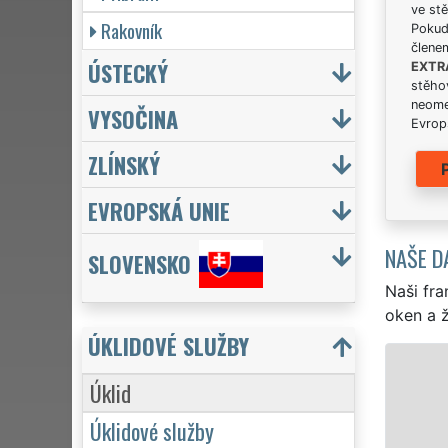
ve stě
Rakovník
Pokud 
člene
ÚSTECKÝ
EXTR
stěhov
neome
VYSOČINA
Evrops
ZLÍNSKÝ
EVROPSKÁ UNIE
NAŠE D
SLOVENSKO
Naši fra
oken a ž
ÚKLIDOVÉ SLUŽBY
ÚKLID A ÚKLIDOVÉ SLUŽBY BĚLÁ POD BEZDĚZEM
Úklid
Franchisová síť EXTRA UKLÍZENÍ zajišťuje v Bělé pod 
Úklidové služby
Bělé pod Bezdězem profesionální, kvalitní, ale levný úkl