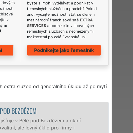
lidových
byste si mohl vydělávat a podnikat v
možnosti
řemeslných službách a pracích? Pokud
chisové
ano, využijte možnosti stát se členem
jte v
mezinárodní franchisové sítě
EXTRA
nými
SERVICES
a podnikejte v libovolných
i.
řemeslných službách s neomezenými
možnostmi po celé Evropské unii.
í
Podnikejte jako řemeslník
h extra služeb od generálního úklidu až po mytí
KLIDOVÁ SLUŽBA A ČINNOSTI BĚLÁ POD BEZDĚZEM
Naše společnost EXTRA UKLÍZENÍ poskytuje v Bělé pod 
veškeré profesionální úklidové služby NON-STOP. Levné 