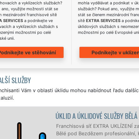
hovacích a vyklízecích službách?
mohla vydělávat a podnikat v úk
ano, využijte možnosti stát se
službách? Pokud ano, využijte 
m mezinárodní franchisové sítě
stát se členem mezinárodní fran
A SERVICES
a podnikejte ve
sítě
EXTRA SERVICES
a podnike
acích a vyklízecích službách s
úklidových službách s neomeze
zenými možnostmi po celé
možnostmi po celé Evropské uni
ké unii.
Podnikejte ve stěhování
Podnikejte v uklízen
ALŠÍ SLUŽBY
nchisanti Vám v oblasti úklidu mohou nabídnout řadu dalšíc
aluzií.
Ú
Bezdězem a okolí
id pro firmy i