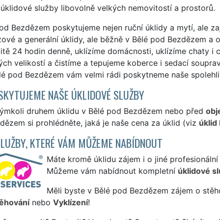
 úklidové služby libovolně velkých nemovitostí a prostorů.
od Bezdězem poskytujeme nejen ruční úklidy a mytí, ale zaj
ové a generální úklidy, ale běžně v Bělé pod Bezdězem a oko
itě 24 hodin denně, uklízíme domácnosti, uklízíme chaty i 
ých velikostí a čistíme a tepujeme koberce i sedací soupra
lé pod Bezdězem vám velmi rádi poskytneme naše spolehliv
SKYTUJEME NAŠE ÚKLIDOVÉ SLUŽBY
kýmkoli druhem úklidu v Bělé pod Bezdězem nebo před
obj
ězem si prohlédněte, jaká je naše cena za úklid (viz
úklid
SLUŽBY, KTERÉ VÁM MŮŽEME NABÍDNOUT
Máte kromě úklidu zájem i o jiné profesionální
Můžeme vám nabídnout kompletní
úklidové s
Měli byste v Bělé pod Bezdězem zájem o stěho
ěhování
nebo
Vyklízení
!