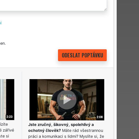
i
en.
ízíte
Jste zručný, šikovný, spolehlivý a
é zářivé
ochotný člověk?
Máte rád všestrannou
ste si
práci a komunikaci s lidmi? Myslíte si, že