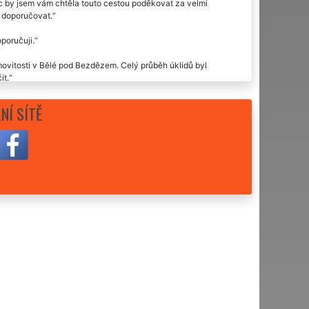
c by jsem vám chtěla touto cestou poděkovat za velmi
ž doporučovat.
poručuji.
emovitosti v Bělé pod Bezdězem. Celý průběh úklidů byl
it.
ximálně spokojená. Děkuju moc moc..👍😊😊.
NÍ SÍTĚ