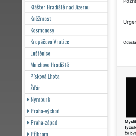
Pozn
Klášter Hradiště nad Jizerou
Kněžmost
Urgen
Kosmonosy
Kropáčova Vrutice
Odeslá
Luštěnice
Mnichovo Hradiště
Písková Lhota
Žďár
Nymburk
Praha-východ
Praha-západ
Myslít
fyzic
Příbram
že bys