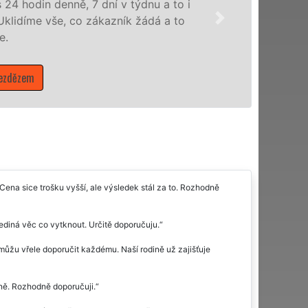
služby nabízíme pro všechny obchodní společnosti, státní 
domácnosti v celém Středočeském kraji s jistotou čistoty.
Mám zájem o úklidové služby v Bělé pod Bezdězem
ena sice trošku vyšší, ale výsledek stál za to. Rozhodně
jediná věc co vytknout. Určitě doporučuju.
žu vřele doporučit každému. Naší rodině už zajišťuje
elně. Rozhodně doporučuji.