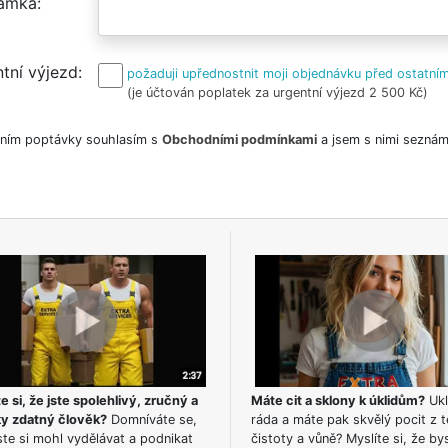
ámka
tní výjezd
požaduji upřednostnit moji objednávku před ostatním
(je účtován poplatek za urgentní výjezd 2 500 Kč)
ním poptávky souhlasím s
Obchodními podmínkami
a jsem s nimi seznám
e si, že jste spolehlivý, zručný a
Máte cit a sklony k úklidům?
Ukl
ky zdatný člověk?
Domníváte se,
ráda a máte pak skvělý pocit z t
te si mohl vydělávat a podnikat
čistoty a vůně? Myslíte si, že by