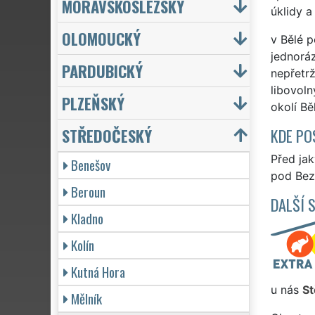
MORAVSKOSLEZSKÝ
úklidy a
OLOMOUCKÝ
v Bělé p
jednoráz
PARDUBICKÝ
nepřetrž
libovoln
PLZEŇSKÝ
okolí Bě
STŘEDOČESKÝ
KDE PO
Před ja
Benešov
pod Bezd
Beroun
DALŠÍ 
Kladno
Kolín
Kutná Hora
u nás
St
Mělník