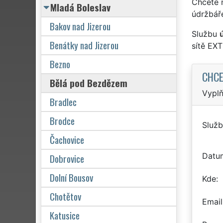
Chcete 
Mladá Boleslav
údržbář
Bakov nad Jizerou
Službu
Benátky nad Jizerou
sítě EX
Bezno
CHCE
Bělá pod Bezdězem
Vyplň
Bradlec
Brodce
Služb
Čachovice
Datu
Dobrovice
Dolní Bousov
Kde
Chotětov
Email
Katusice