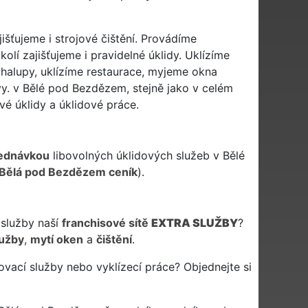
išťujeme i strojové čištění. Provádíme
lí zajišťujeme i pravidelné úklidy. Uklízíme
chalupy, uklízíme restaurace, myjeme okna
vy. v Bělé pod Bezdězem, stejně jako v celém
é úklidy a úklidové práce.
ednávkou
libovolných úklidových služeb v Bělé
 Bělá pod Bezdězem ceník
).
 služby naší
franchisové sítě
EXTRA SLUŽBY
?
lužby
,
mytí oken
a
čištění
.
vací služby nebo vyklízecí práce? Objednejte si