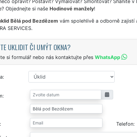
něco opravit? Postavit? Vymalovat? Smontovat? Sháníte v
e? Objednejte si naše
Hodinové manžely
!
úklid Bělá pod Bezdězem
vám spolehlivě a odborně zajistí
TRA SERVICES.
TE UKLIDIT ČI UMÝT OKNA?
te si formulář nebo nás kontaktujte přes
WhatsApp
a
m
Telefon