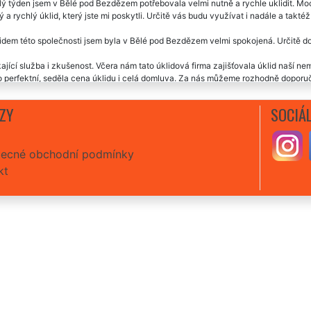
ý týden jsem v Bělé pod Bezdězem potřebovala velmi nutně a rychle uklidit. Mo
 a rychlý úklid, který jste mi poskytli. Určitě vás budu využívat i nadále a takté
idem této společnosti jsem byla v Bělé pod Bezdězem velmi spokojená. Určitě do
ající služba i zkušenost. Včera nám tato úklidová firma zajišťovala úklid naší n
 perfektní, seděla cena úklidu i celá domluva. Za nás můžeme rozhodně doporuč
x jsem využila v Bělé pod Bezdězem úklid této společnosti. Vždy jsem byla ma
ZY
SOCIÁL
ecné obchodní podmínky
kt