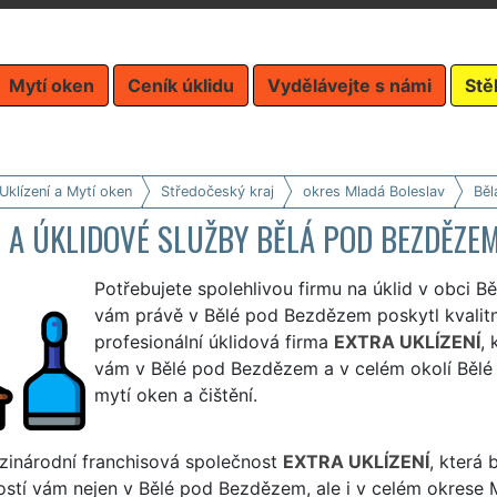
Mytí oken
Ceník úklidu
Vydělávejte s námi
Stě
Uklízení a Mytí oken
Středočeský kraj
okres Mladá Boleslav
Běl
 A ÚKLIDOVÉ SLUŽBY BĚLÁ POD BEZDĚZE
Potřebujete spolehlivou firmu na úklid v obci 
vám právě v Bělé pod Bezdězem poskytl kvalitní
profesionální úklidová firma
EXTRA UKLÍZENÍ
, 
vám v Bělé pod Bezdězem a v celém okolí Bělé p
mytí oken a čištění.
zinárodní franchisová společnost
EXTRA UKLÍZENÍ
, která
stí vám nejen v Bělé pod Bezdězem, ale i v celém okrese Ml