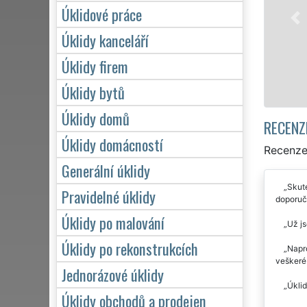
jednotlivce. Poskytujeme náš servis 24 hodin denně, 7 d
Úklidové práce
během víkendů či státních svátků. Uklidíme vše, co zá
Úklidy kanceláří
se zárukou kvalitně odvedené práce.
Úklidy firem
Mám zájem o úklid v Bělé pod Bezdězem
Úklidy bytů
Úklidy domů
RECENZ
Úklidy domácností
Recenze 
Generální úklidy
Skute
Pravidelné úklidy
doporuč
Úklidy po malování
Už js
Úklidy po rekonstrukcích
Napr
veškeré 
Jednorázové úklidy
Úklid
Úklidy obchodů a prodejen