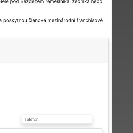
 Bělé pod Bezdězem řemeslníka, zedníka nebo
 a poskytnou členové mezinárodní franchisové