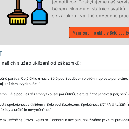
ní v týdnu a to i
kazník žádá a to
E
našich služeb uklízení od zákazníků:
čně paráda. Celý úklid u nás v Bělé pod Bezdězem proběhl naprosto perfektně. C
uji každému vyzkoušet.
em v Bělé pod Bezdězem vyzkoušel pár úklidů, ale tuta firma je fakt super, není 
ostá spokojenost s úklidem v Bělé pod Bezdězem. Společnost EXTRA UKLÍZENÍ mů
úklidy a určitě je nevyměníme.
y skutečně na úrovni. Velmi milí, ochotní a flexibilní. Využíváme je velmi pravid