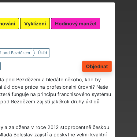
hování
Vyklízení
Hodinový manžel
á pod Bezdězem
Úklid
M
Objednat
Bělá pod Bezdězem a hledáte někoho, kdo by
 úklidové práce na profesionální úrovni? Naše
která funguje na principu franchisového systému
od Bezdězem zajistí jakékoli druhy úklidů,
 byla založena v roce 2012 stoprocentně českou
adá Boleslav zajistí a poskytne velmi kvalitní