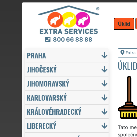
Úklid
800 66 88 88
PRAHA
Extra 
ÚKLID
JIHOČESKÝ
JIHOMORAVSKÝ
KARLOVARSKÝ
KRÁLOVÉHRADECKÝ
LIBERECKÝ
Tato me
společno