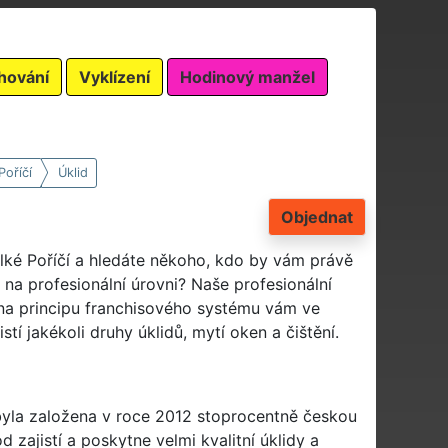
hování
Vyklízení
Hodinový manžel
Poříčí
Úklid
Objednat
elké Poříčí a hledáte někoho, kdo by vám právě
 na profesionální úrovni? Naše profesionální
 na principu franchisového systému vám ve
stí jakékoli druhy úklidů, mytí oken a čištění.
 byla založena v roce 2012 stoprocentně českou
 zajistí a poskytne velmi kvalitní úklidy a