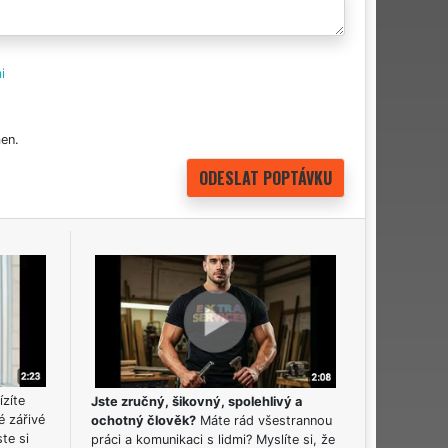
i
en.
ízíte
Jste zručný, šikovný, spolehlivý a
é zářivé
ochotný člověk?
Máte rád všestrannou
ste si
práci a komunikaci s lidmi? Myslíte si, že