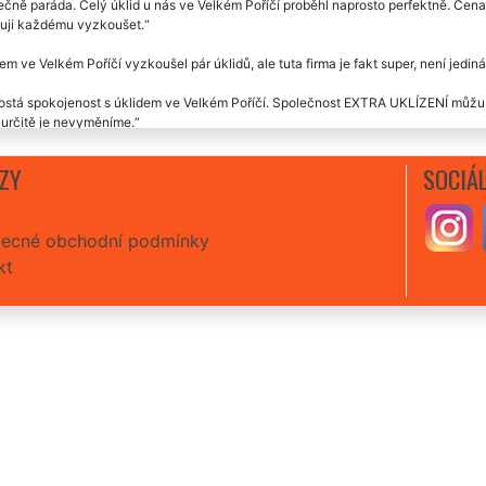
čně paráda. Celý úklid u nás ve Velkém Poříčí proběhl naprosto perfektně. Cena 
uji každému vyzkoušet.
em ve Velkém Poříčí vyzkoušel pár úklidů, ale tuta firma je fakt super, není jedin
stá spokojenost s úklidem ve Velkém Poříčí. Společnost EXTRA UKLÍZENÍ můžu v
 určitě je nevyměníme.
y skutečně na úrovni. Velmi milí, ochotní a flexibilní. Využíváme je velmi pravid
ZY
SOCIÁL
ecné obchodní podmínky
kt