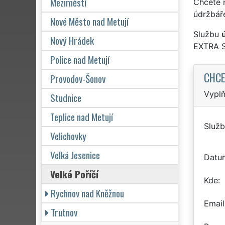
Meziměstí
Chcete 
údržbář
Nové Město nad Metují
Službu
ú
Nový Hrádek
EXTRA 
Police nad Metují
CHCE
Provodov-Šonov
Vyplň
Studnice
Teplice nad Metují
Služb
Velichovky
Velká Jesenice
Datu
Velké Poříčí
Kde
Rychnov nad Kněžnou
Email
Trutnov