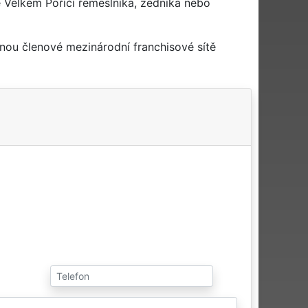
 Velkém Poříčí řemeslníka, zedníka nebo
nou členové mezinárodní franchisové sítě