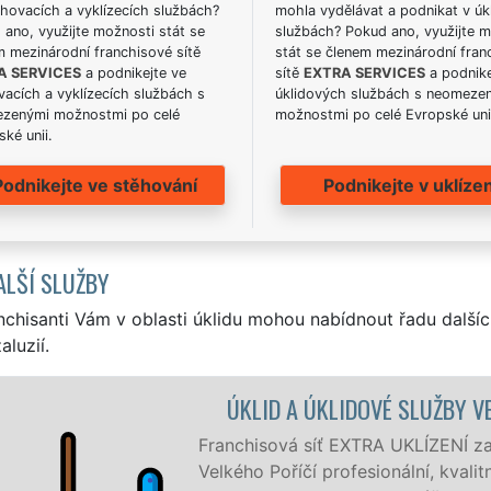
hovacích a vyklízecích službách?
mohla vydělávat a podnikat v úk
ano, využijte možnosti stát se
službách? Pokud ano, využijte 
m mezinárodní franchisové sítě
stát se členem mezinárodní fran
A SERVICES
a podnikejte ve
sítě
EXTRA SERVICES
a podnike
acích a vyklízecích službách s
úklidových službách s neomeze
zenými možnostmi po celé
možnostmi po celé Evropské uni
ké unii.
Podnikejte ve stěhování
Podnikejte v uklízen
ALŠÍ SLUŽBY
nchisanti Vám v oblasti úklidu mohou nabídnout řadu dalšíc
aluzií.
 POŘÍČÍ
je ve Velkém Poříčí a okolí
e levný úklid pro firmy i