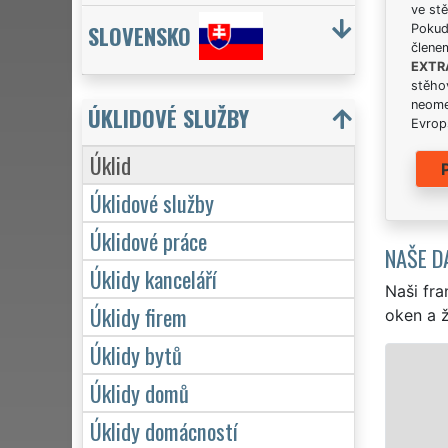
ve stě
SLOVENSKO
Pokud 
člene
EXTR
stěhov
neome
ÚKLIDOVÉ SLUŽBY
Evrops
Úklid
Úklidové služby
Úklidové práce
NAŠE D
Úklidy kanceláří
Naši fra
Úklidy firem
oken a ž
Úklidy bytů
ÚKLID A ÚKLIDOVÉ SLUŽBY VELKÉ
Úklidy domů
Franchisová síť EXTRA UKLÍZENÍ zajišťu
Úklidy domácností
Velkého Poříčí profesionální, kvalitní, al