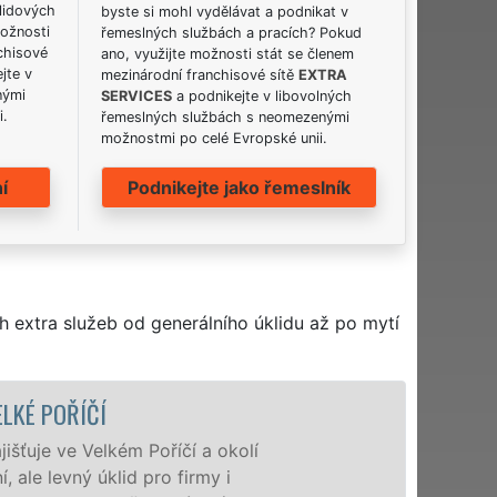
lidových
byste si mohl vydělávat a podnikat v
možnosti
řemeslných službách a pracích? Pokud
chisové
ano, využijte možnosti stát se členem
jte v
mezinárodní franchisové sítě
EXTRA
nými
SERVICES
a podnikejte v libovolných
i.
řemeslných službách s neomezenými
možnostmi po celé Evropské unii.
í
Podnikejte jako řemeslník
h extra služeb od generálního úklidu až po mytí
ÚKLIDOVÁ SLUŽBA A ČINNOSTI VELKÉ
Naše společnost EXTRA UKLÍZENÍ poskytu
profesionální úklidové služby NON-STOP.