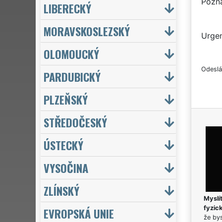
Pozn
LIBERECKÝ
MORAVSKOSLEZSKÝ
Urgen
OLOMOUCKÝ
Odeslá
PARDUBICKÝ
PLZEŇSKÝ
STŘEDOČESKÝ
ÚSTECKÝ
VYSOČINA
ZLÍNSKÝ
Myslít
fyzic
EVROPSKÁ UNIE
že bys