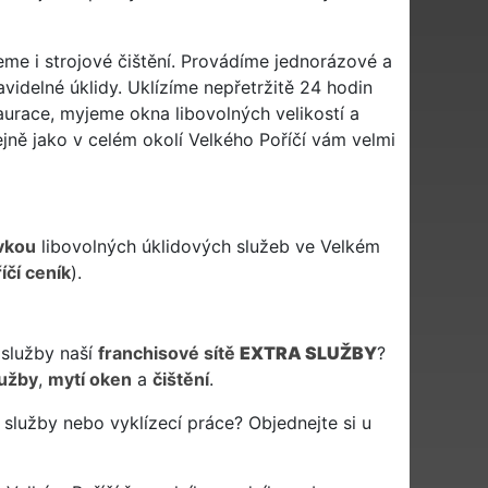
jeme i strojové čištění. Provádíme jednorázové a
ravidelné úklidy. Uklízíme nepřetržitě 24 hodin
taurace, myjeme okna libovolných velikostí a
ejně jako v celém okolí Velkého Poříčí vám velmi
vkou
libovolných úklidových služeb ve Velkém
íčí ceník
).
 služby naší
franchisové sítě
EXTRA SLUŽBY
?
lužby
,
mytí oken
a
čištění
.
 služby nebo vyklízecí práce? Objednejte si u