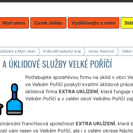
Mytí oken
Ceník úklidu
Vydělávejte s námi
Stě
Uklízení a Mytí oken
Královéhradecký kraj
okres Náchod
Velké 
 A ÚKLIDOVÉ SLUŽBY VELKÉ POŘÍČÍ
Potřebujete spolehlivou firmu na úklid v obci V
ve Velkém Poříčí poskytl kvalitní úklidové práce
úklidová firma
EXTRA UKLÍZENÍ
, která funguje
Velkém Poříčí a v celém okolí Velkého Poříčí zaji
zinárodní franchisová společnost
EXTRA UKLÍZENÍ
, která
stí vám nejen ve Velkém Poříčí, ale i v celém okrese Náchod