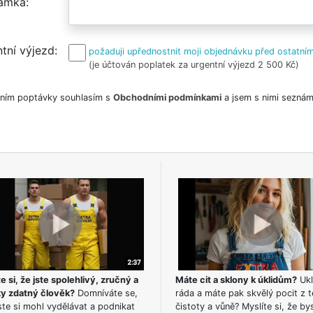
ámka
tní výjezd
požaduji upřednostnit moji objednávku před ostatním
(je účtován poplatek za urgentní výjezd 2 500 Kč)
ním poptávky souhlasím s
Obchodními podmínkami
a jsem s nimi seznám
e si, že jste spolehlivý, zručný a
Máte cit a sklony k úklidům?
Ukl
ky zdatný člověk?
Domníváte se,
ráda a máte pak skvělý pocit z t
te si mohl vydělávat a podnikat
čistoty a vůně? Myslíte si, že by