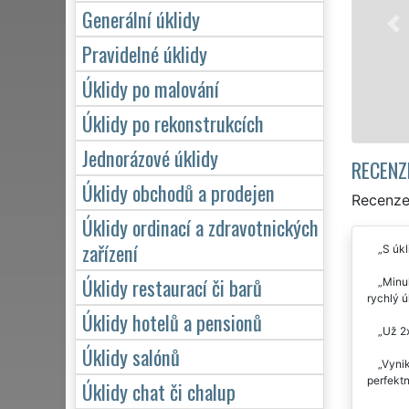
jednotlivce. Poskytujeme náš servis 24 
Generální úklidy
během víkendů či státních svátků. Ukli
Pravidelné úklidy
se zárukou kvalitně odvedené práce.
Úklidy po malování
Mám zájem o úklid ve Velkém Poříč
Úklidy po rekonstrukcích
Jednorázové úklidy
RECENZ
Úklidy obchodů a prodejen
Recenze 
Úklidy ordinací a zdravotnických
zařízení
S úkl
Úklidy restaurací či barů
Minul
rychlý ú
Úklidy hotelů a pensionů
Už 2x
Úklidy salónů
Vynik
perfektn
Úklidy chat či chalup