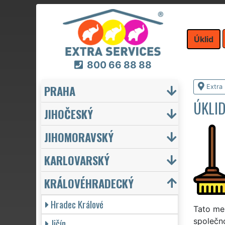
Úklid
800 66 88 88
PRAHA
Extra 
ÚKLID
JIHOČESKÝ
JIHOMORAVSKÝ
KARLOVARSKÝ
KRÁLOVÉHRADECKÝ
Hradec Králové
Tato me
Jičín
společno