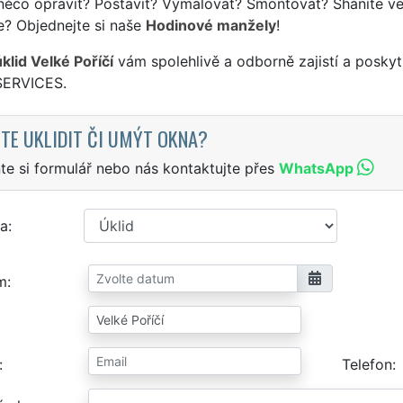
něco opravit? Postavit? Vymalovat? Smontovat? Sháníte ve
e? Objednejte si naše
Hodinové manžely
!
klid Velké Poříčí
vám spolehlivě a odborně zajistí a poskyt
SERVICES.
TE UKLIDIT ČI UMÝT OKNA?
te si formulář nebo nás kontaktujte přes
WhatsApp
a
m
Telefon