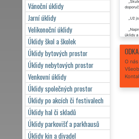
Skute
Vánoční úklidy
doporuč
Jarní úklidy
Už js
Velikonoční úklidy
Napro
úklidy a
Úklidy škol a školek
Úklid
ODKA
Úklidy bytových prostor
O nás
Úklidy nebytových prostor
Všeob
Venkovní úklidy
Konta
Úklidy společných prostor
Úklidy po akcích či festivalech
Úklidy hal či skladů
Úklidy parkovišť a parkhausů
Úklidy kin a divadel