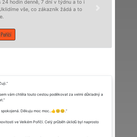
nabízíme pro všechny obchodní společnosti
domácnosti v celém Královéhradeckém kraji
Mám zájem o úklidové služby ve Velkém Poř
uji.
 jsem vám chtěla touto cestou poděkovat za velmi důkladný a
t.
ně spokojená. Děkuju moc moc..👍😊😊.
movitosti ve Velkém Poříčí. Celý průběh úklidů byl naprosto