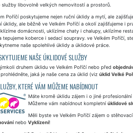
 služby libovolně velkých nemovitostí a prostorů.
m Poříčí poskytujeme nejen ruční úklidy a mytí, ale zajišťu
í úklidy, ale běžně ve Velkém Poříčí a okolí zajišťujeme i p
klízíme domácnosti, uklízíme chaty i chalupy, uklízíme res
a tepujeme koberce i sedací soupravy. ve Velkém Poříčí, st
kytneme naše spolehlivé úklidy a úklidové práce.
SKYTUJEME NAŠE ÚKLIDOVÉ SLUŽBY
kýmkoli druhem úklidu ve Velkém Poříčí nebo před
objedná
i prohlédněte, jaká je naše cena za úklid (viz
úklid Velké Poř
SLUŽBY, KTERÉ VÁM MŮŽEME NABÍDNOUT
Máte kromě úklidu zájem i o jiné profesionální
Můžeme vám nabídnout kompletní
úklidové s
Měli byste ve Velkém Poříčí zájem o stěhovací
hování
nebo
Vyklízení
!