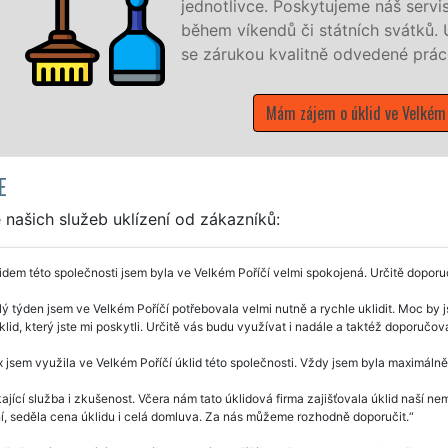
hodin denně, 7 dní v týdnu a to i
díme vše, co zákazník žádá a to
í
E
našich služeb uklízení od zákazníků:
idem této společnosti jsem byla ve Velkém Poříčí velmi spokojená. Určitě doporuč
ý týden jsem ve Velkém Poříčí potřebovala velmi nutně a rychle uklidit. Moc by
klid, který jste mi poskytli. Určitě vás budu využívat i nadále a taktéž doporučova
 jsem využila ve Velkém Poříčí úklid této společnosti. Vždy jsem byla maximál
ající služba i zkušenost. Včera nám tato úklidová firma zajišťovala úklid naší ne
í, seděla cena úklidu i celá domluva. Za nás můžeme rozhodně doporučit.