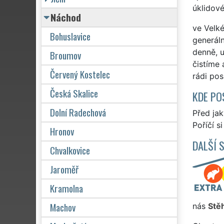
úklidové
Náchod
ve Velké
Bohuslavice
generáln
denně, u
Broumov
čistíme 
Červený Kostelec
rádi pos
Česká Skalice
KDE PO
Dolní Radechová
Před ja
Poříčí s
Hronov
DALŠÍ 
Chvalkovice
Jaroměř
Kramolna
Machov
nás
Stě