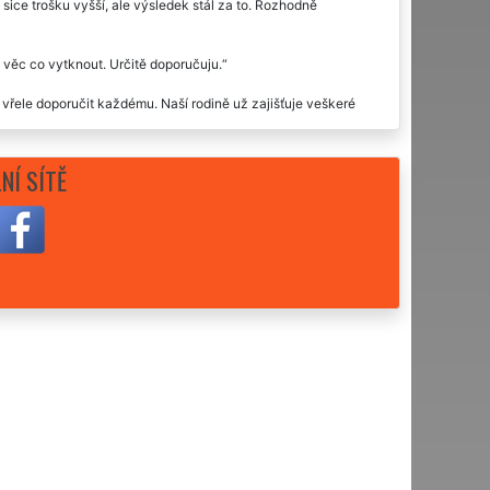
sice trošku vyšší, ale výsledek stál za to. Rozhodně
á věc co vytknout. Určitě doporučuju.
řele doporučit každému. Naší rodině už zajišťuje veškeré
elně. Rozhodně doporučuji.
NÍ SÍTĚ