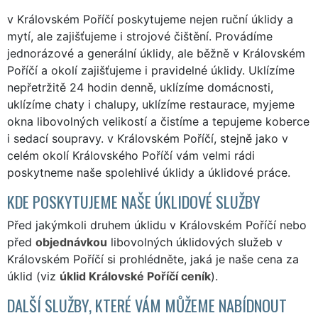
v Královském Poříčí poskytujeme nejen ruční úklidy a
mytí, ale zajišťujeme i strojové čištění. Provádíme
jednorázové a generální úklidy, ale běžně v Královském
Poříčí a okolí zajišťujeme i pravidelné úklidy. Uklízíme
nepřetržitě 24 hodin denně, uklízíme domácnosti,
uklízíme chaty i chalupy, uklízíme restaurace, myjeme
okna libovolných velikostí a čistíme a tepujeme koberce
i sedací soupravy. v Královském Poříčí, stejně jako v
celém okolí Královského Poříčí vám velmi rádi
poskytneme naše spolehlivé úklidy a úklidové práce.
KDE POSKYTUJEME NAŠE ÚKLIDOVÉ SLUŽBY
Před jakýmkoli druhem úklidu v Královském Poříčí nebo
před
objednávkou
libovolných úklidových služeb v
Královském Poříčí si prohlédněte, jaká je naše cena za
úklid (viz
úklid Královské Poříčí ceník
).
DALŠÍ SLUŽBY, KTERÉ VÁM MŮŽEME NABÍDNOUT