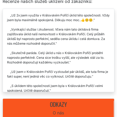
Recenze našich služeb uklízení od zákazníků:
Už 2x jsem využila v Královském Poříčí úklid této společnosti. Vždy
jsem byla maximálně spokojená. Děkuju moc moc..👍😊😊.
Vynikající služba i zkušenost. Včera nám tato úklidová firma
zajišťovala úklid naší nemovitosti v Královském Poříčí. Celý průběh
úklidů byl naprosto perfektní, seděla cena úklidu i celá domluva. Za
nás můžeme rozhodně doporučit.
Skutečně paráda. Celý úklid u nás v Královském Poříčí proběhl
naprosto perfektně. Cena sice trošku vyšší, ale výsledek stál za to.
Rozhodně doporučuji každému vyzkoušet.
Už jsem v Královském Poříčí vyzkoušel pár úklidů, ale tuta firma je
fakt super, není jediná věc co vytknout. Určitě doporučuju.
S úklidem této společnosti jsem byla v Královském Poříčí velmi
spokojená. Určitě doporučuji.
Naprostá spokojenost s úklidem v Královském Poříčí. Společnost
ODKAZY
EXTRA UKLÍZENÍ můžu vřele doporučit každému. Naší rodině už
zajišťuje veškeré úklidy a určitě je nevyměníme.
O nás