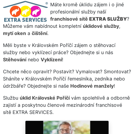
Máte kromě úklidu zájem i o jiné
profesionální služby naší
franchisové sítě
EXTRA SLUŽBY
?
Můžeme vám nabídnout kompletní
úklidové služby
,
mytí oken
a
čištění
.
Měli byste v Královském Poříčí zájem o stěhovací
služby nebo vyklízecí práce? Objednejte si u nás
Stěhování
nebo
Vyklízení
!
Chcete něco opravit? Postavit? Vymalovat? Smontovat?
Sháníte v Královském Poříčí řemeslníka, zedníka nebo
údržbáře? Objednejte si naše
Hodinové manžely
!
Službu
úklid Královské Poříčí
vám spolehlivě a odborně
zajistí a poskytnou členové mezinárodní franchisové
sítě EXTRA SERVICES.