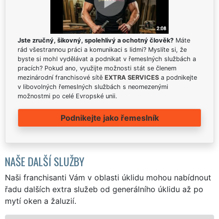
Jste zručný, šikovný, spolehlivý a ochotný člověk?
Máte
rád všestrannou práci a komunikaci s lidmi? Myslíte si, že
byste si mohl vydělávat a podnikat v řemeslných službách a
pracích? Pokud ano, využijte možnosti stát se členem
mezinárodní franchisové sítě
EXTRA SERVICES
a podnikejte
v libovolných řemeslných službách s neomezenými
možnostmi po celé Evropské unii.
Podnikejte jako řemeslník
NAŠE DALŠÍ SLUŽBY
Naši franchisanti Vám v oblasti úklidu mohou nabídnout
řadu dalších extra služeb od generálního úklidu až po
mytí oken a žaluzií.