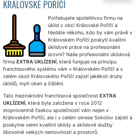
KRÁLOVSKÉ POŘÍČÍ
Potřebujete spolehlivou firmu na
úklid v obci Královské Poříčí a
hledáte někoho, kdo by vám právě v
Královském Poříčí poskytl kvalitní
úklidové práce na profesionální
úrovni? Naše profesionální úklidová
firma
EXTRA UKLÍZENÍ
, která funguje na principu
franchisového systému vám v Královském Poříčí a v
celém okolí Královského Poříčí zajistí jakékoli druhy
úklidů, mytí oken a čištění.
Tato mezinárodní franchisová společnost
EXTRA
UKLÍZENÍ
, která byla založena v roce 2012
stoprocentně českou společností vám nejen v
Královském Poříčí, ale i v celém okrese Sokolov zajistí a
poskytne velmi kvalitní úklidy a úklidové služby
libovolně velkých nemovitostí a prostorů.