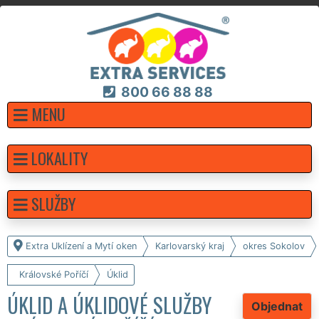
800 66 88 88
MENU
LOKALITY
SLUŽBY
Extra Uklízení a Mytí oken
Karlovarský kraj
okres Sokolov
Královské Poříčí
Úklid
ÚKLID A ÚKLIDOVÉ SLUŽBY
Objednat