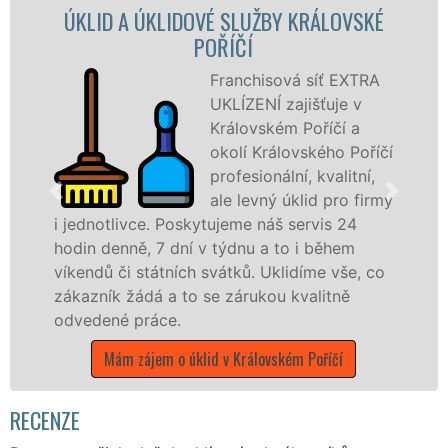
 ÚKLIDOVÉ SLUŽBY KRÁLOVSKÉ
ÚKLID
POŘÍČÍ
K
Franchisová síť EXTRA
UKLÍZENÍ zajišťuje v
Královském Poříčí a
okolí Královského Poříčí
profesionální, kvalitní,
ale levný úklid pro firmy
vce. Poskytujeme náš servis 24
služby nabíz
ě, 7 dní v týdnu a to i během
společnosti, 
 státních svátků. Uklidíme vše, co
v celém Karlo
ádá a to se zárukou kvalitně
Mám zájem o 
práce.
zájem o úklid v Královském Poříčí
RECENZE