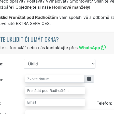
něco opravit? Postavit? Vymalovat? Smontovat? Sháníte ve
ržbáře? Objednejte si naše
Hodinové manžely
!
úklid Frenštát pod Radhoštěm
vám spolehlivě a odborně za
sové sítě EXTRA SERVICES.
TE UKLIDIT ČI UMÝT OKNA?
te si formulář nebo nás kontaktujte přes
WhatsApp
a
m
Telefon