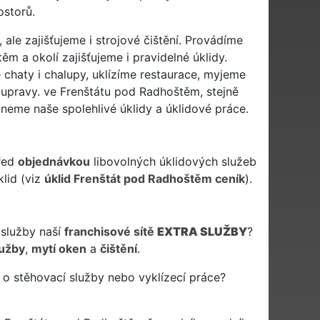
ostorů.
ale zajišťujeme i strojové čištění. Provádíme
m a okolí zajišťujeme i pravidelné úklidy.
 chaty i chalupy, uklízíme restaurace, myjeme
soupravy. ve Frenštátu pod Radhoštěm, stejně
neme naše spolehlivé úklidy a úklidové práce.
řed
objednávkou
libovolných úklidových služeb
lid (viz
úklid Frenštát pod Radhoštěm ceník
).
 služby naší
franchisové sítě
EXTRA SLUŽBY
?
lužby
,
mytí oken
a
čištění
.
o stěhovací služby nebo vyklízecí práce?