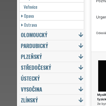
Pozn
Veřovice
Opava
Urgen
Ostrava
OLOMOUCKÝ
Odeslá
PARDUBICKÝ
PLZEŇSKÝ
STŘEDOČESKÝ
ÚSTECKÝ
VYSOČINA
Myslít
ZLÍNSKÝ
fyzic
že bys