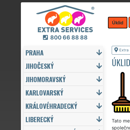
Úklid
800 66 88 88
PRAHA
Extra 
ÚKLI
JIHOČESKÝ
JIHOMORAVSKÝ
KARLOVARSKÝ
KRÁLOVÉHRADECKÝ
LIBERECKÝ
Tato me
společno