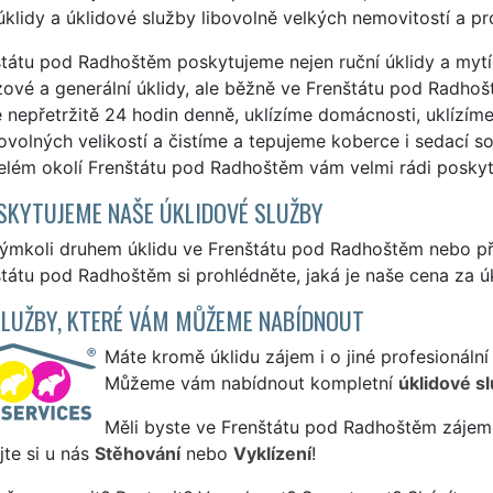
 úklidy a úklidové služby libovolně velkých nemovitostí a pr
tátu pod Radhoštěm poskytujeme nejen ruční úklidy a mytí, 
ové a generální úklidy, ale běžně ve Frenštátu pod Radhoště
 nepřetržitě 24 hodin denně, uklízíme domácnosti, uklízíme
ovolných velikostí a čistíme a tepujeme koberce i sedací 
elém okolí Frenštátu pod Radhoštěm vám velmi rádi poskyt
SKYTUJEME NAŠE ÚKLIDOVÉ SLUŽBY
kýmkoli druhem úklidu ve Frenštátu pod Radhoštěm nebo p
tátu pod Radhoštěm si prohlédněte, jaká je naše cena za úk
SLUŽBY, KTERÉ VÁM MŮŽEME NABÍDNOUT
Máte kromě úklidu zájem i o jiné profesionální
Můžeme vám nabídnout kompletní
úklidové s
Měli byste ve Frenštátu pod Radhoštěm zájem 
te si u nás
Stěhování
nebo
Vyklízení
!