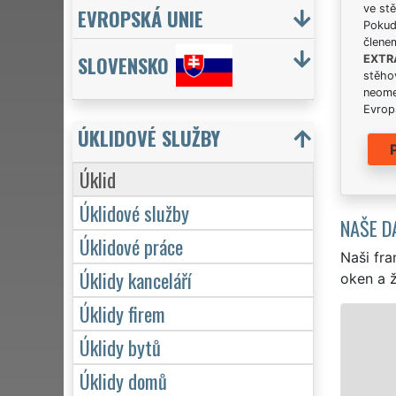
ve stě
EVROPSKÁ UNIE
Pokud 
člene
SLOVENSKO
EXTR
stěhov
neome
Evrops
ÚKLIDOVÉ SLUŽBY
Úklid
Úklidové služby
NAŠE D
Úklidové práce
Naši fra
Úklidy kanceláří
oken a ž
Úklidy firem
Úklidy bytů
Úklidy domů