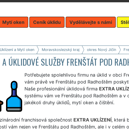
Mytí oken
Ceník úklidu
Vydělávejte s námi
Stě
Uklízení a Mytí oken
Moravskoslezský kraj
okres Nový Jičín
Fr
D A ÚKLIDOVÉ SLUŽBY FRENŠTÁT POD RA
Potřebujete spolehlivou firmu na úklid v obci 
vám právě ve Frenštátu pod Radhoštěm poskytl k
Naše profesionální úklidová firma
EXTRA UKLÍZ
systému vám ve Frenštátu pod Radhoštěm a v ce
jakékoli druhy úklidů, mytí oken a čištění.
zinárodní franchisová společnost
EXTRA UKLÍZENÍ
, která
stí vám nejen ve Frenštátu pod Radhoštěm, ale i v celém ok