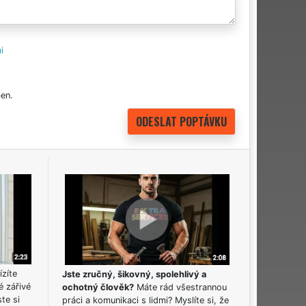
i
en.
ízíte
Jste zručný, šikovný, spolehlivý a
é zářivé
ochotný člověk?
Máte rád všestrannou
ste si
práci a komunikaci s lidmi? Myslíte si, že