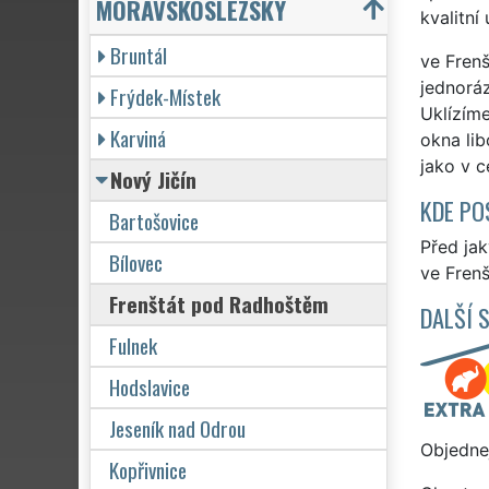
MORAVSKOSLEZSKÝ
kvalitní
Bruntál
ve Frenš
jednoráz
Frýdek-Místek
Uklízíme
Karviná
okna lib
jako v c
Nový Jičín
KDE PO
Bartošovice
Před ja
Bílovec
ve Frenš
Frenštát pod Radhoštěm
DALŠÍ 
Fulnek
Hodslavice
Jeseník nad Odrou
Objednej
Kopřivnice