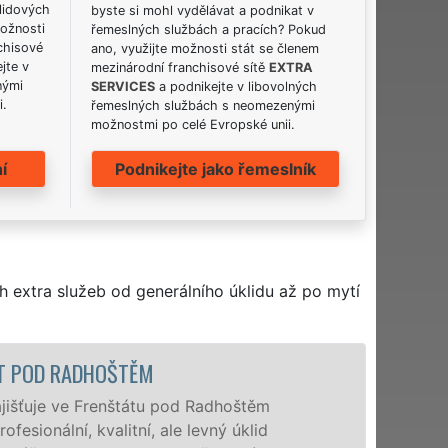
lidových
byste si mohl vydělávat a podnikat v
možnosti
řemeslných službách a pracích? Pokud
chisové
ano, využijte možnosti stát se členem
jte v
mezinárodní franchisové sítě
EXTRA
nými
SERVICES
a podnikejte v libovolných
i.
řemeslných službách s neomezenými
možnostmi po celé Evropské unii.
í
Podnikejte jako řemeslník
h extra služeb od generálního úklidu až po mytí
 POD RADHOŠTĚM
šťuje ve Frenštátu pod Radhoštěm
ionální, kvalitní, ale levný úklid