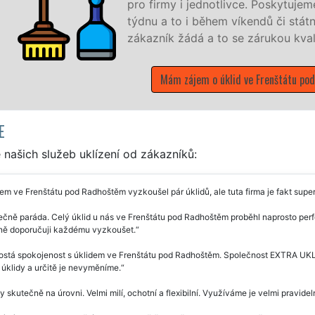
pro firmy i jednotlivce. Poskytujeme n
týdnu a to i během víkendů či státníc
zákazník žádá a to se zárukou kvalit
Mám zájem o úklid ve Frenštátu pod R
E
našich služeb uklízení od zákazníků:
em ve Frenštátu pod Radhoštěm vyzkoušel pár úklidů, ale tuta firma je fakt super
čně paráda. Celý úklid u nás ve Frenštátu pod Radhoštěm proběhl naprosto perfek
ě doporučuji každému vyzkoušet.
ostá spokojenost s úklidem ve Frenštátu pod Radhoštěm. Společnost EXTRA UKLÍ
úklidy a určitě je nevyměníme.
y skutečně na úrovni. Velmi milí, ochotní a flexibilní. Využíváme je velmi pravid