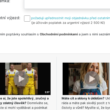
ámka
tní výjezd
požaduji upřednostnit moji objednávku před ostatním
(je účtován poplatek za urgentní výjezd 2 500 Kč)
ním poptávky souhlasím s
Obchodními podmínkami
a jsem s nimi seznám
e si, že jste spolehlivý, zručný a
Máte cit a sklony k úklidům?
Ukl
ky zdatný člověk?
Domníváte se,
ráda a máte pak skvělý pocit z t
te si mohl vydělávat a podnikat
čistoty a vůně? Myslíte si, že by