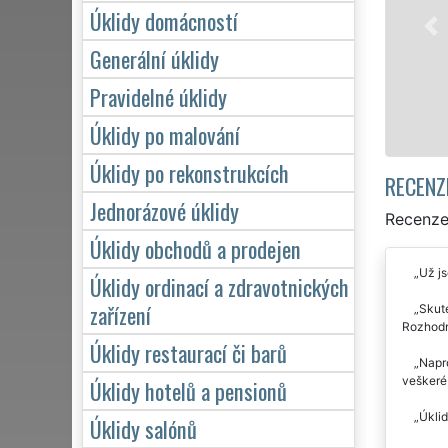
Úklidy domácností
Generální úklidy
Pravidelné úklidy
Úklidy po malování
Úklidy po rekonstrukcích
RECENZ
Jednorázové úklidy
Recenze 
Úklidy obchodů a prodejen
Už js
Úklidy ordinací a zdravotnických
zařízení
Skute
Rozhodn
Úklidy restaurací či barů
Napr
veškeré 
Úklidy hotelů a pensionů
Úklid
Úklidy salónů