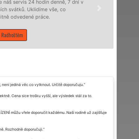
áš servis 24 hodin denně, 7 dní v
h svátků. Uklidíme vše, co
ně odvedené práce.
adhoštěm
, není jediná věc co vytknout. Určitě doporučuju.
tně. Cena sice trošku vyšší, ale výsledek stál za to.
ZENÍ můžu vřele doporučit každému. Naší rodině už zajišťuje
elně. Rozhodně doporučuji.