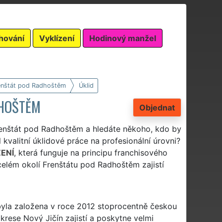
hování
Vyklízení
Hodinový manžel
enštát pod Radhoštěm
Úklid
DHOŠTĚM
Objednat
Frenštát pod Radhoštěm a hledáte někoho, kdo by
valitní úklidové práce na profesionální úrovni?
ENÍ
, která funguje na principu franchisového
lém okolí Frenštátu pod Radhoštěm zajistí
 byla založena v roce 2012 stoprocentně českou
rese Nový Jičín zajistí a poskytne velmi