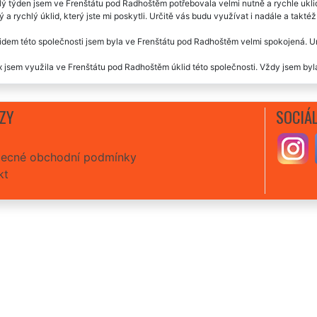
ý týden jsem ve Frenštátu pod Radhoštěm potřebovala velmi nutně a rychle ukli
 a rychlý úklid, který jste mi poskytli. Určitě vás budu využívat i nadále a takté
idem této společnosti jsem byla ve Frenštátu pod Radhoštěm velmi spokojená. Ur
 jsem využila ve Frenštátu pod Radhoštěm úklid této společnosti. Vždy jsem b
ající služba i zkušenost. Včera nám tato úklidová firma zajišťovala úklid naší n
 perfektní, seděla cena úklidu i celá domluva. Za nás můžeme rozhodně doporuč
ZY
SOCIÁL
ecné obchodní podmínky
kt