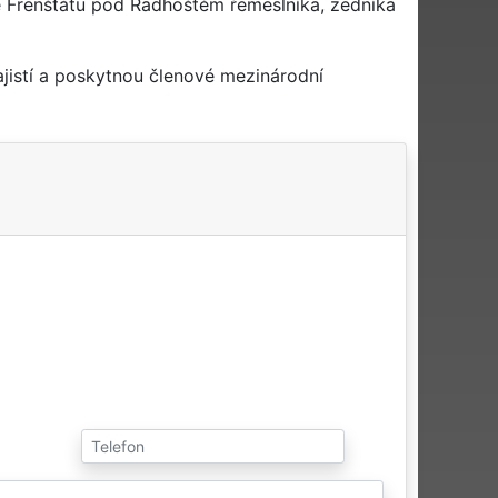
 Frenštátu pod Radhoštěm řemeslníka, zedníka
jistí a poskytnou členové mezinárodní