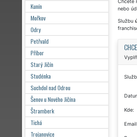
Chcete 
Kunín
nebo úd
Mořkov
Službu
Odry
franchi
Petřvald
CHCE
Příbor
Vyplň
Starý Jičín
Studénka
Služb
Suchdol nad Odrou
Datu
Šenov u Nového Jičína
Štramberk
Kde
Tichá
Email
Trojanovice