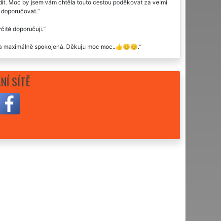
dit. Moc by jsem vám chtěla touto cestou poděkovat za velmi
ž doporučovat.
čitě doporučuji.
yla maximálně spokojená. Děkuju moc moc..👍😊😊.
emovitosti ve Frenštátu pod Radhoštěm. Celý průběh úklidů byl
it.
NÍ SÍTĚ