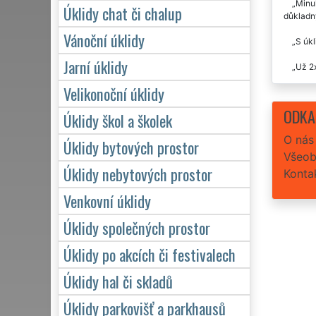
Minul
Úklidy chat či chalup
důkladný
Vánoční úklidy
S úkl
Jarní úklidy
Už 2x
Velikonoční úklidy
Vynik
naprosto
ODKA
Úklidy škol a školek
O nás
Úklidy bytových prostor
Všeob
Úklidy nebytových prostor
Konta
Venkovní úklidy
Úklidy společných prostor
Úklidy po akcích či festivalech
Úklidy hal či skladů
Úklidy parkovišť a parkhausů